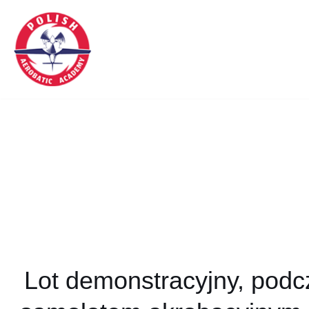
Przejdź
do
treści
Lot demonstracyjny, podc