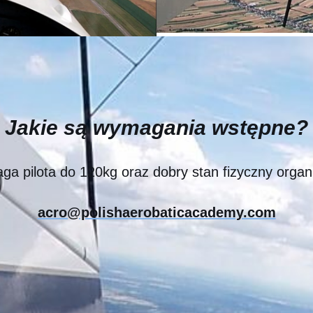
Jakie są wymagania wstępne?
a pilota do 120kg oraz dobry stan fizyczny organi
acro@polishaerobaticacademy.com