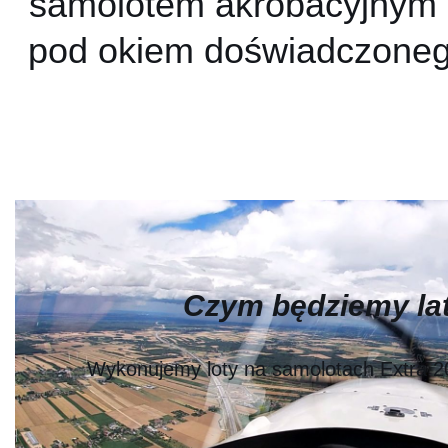
samolotem akrobacyjnym o
pod okiem doświadczonego 
Czym będziemy la
Wykonujemy loty na samolotach Extra 2