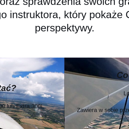
raz sprawdzenia swoich gr
instruktora, który pokaże C
perspektywy.
Co
tać?
L
00 lub Extra 300L
Zawiera w sobie prz