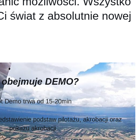
anic możliwości. Wszystko
i świat z absolutnie nowej
 obejmuje DEMO?
ot Demo trwa od 15-20min
edstawienie podstaw pilotażu, akrobacji oraz
pokazu akrobacji